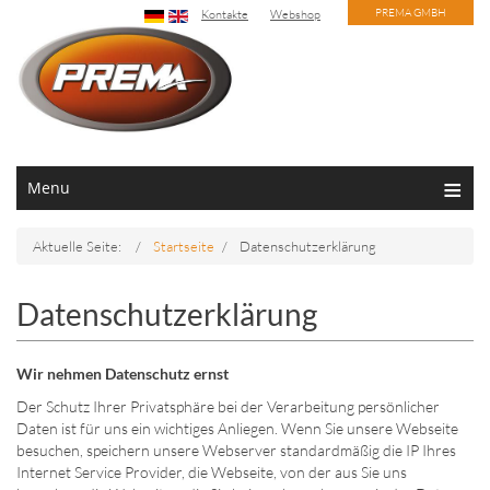
PREMA GMBH
Kontakte
Webshop
Menu
Aktuelle Seite:
Startseite
Datenschutzerklärung
Datenschutzerklärung
Wir nehmen Datenschutz ernst
Der Schutz Ihrer Privatsphäre bei der Verarbeitung persönlicher
Daten ist für uns ein wichtiges Anliegen. Wenn Sie unsere Webseite
besuchen, speichern unsere Webserver standardmäßig die IP Ihres
Internet Service Provider, die Webseite, von der aus Sie uns