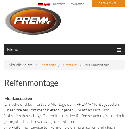
PREMA GMBH
Kontakte
Webshop
Menu
Aktuelle Seite:
Startseite
Produkte
Reifenmontage
Reifenmontage
Montagepasten
Einfache und komfortable Montage dank PREMA-Montagepasten:
Unser breites Sortiment bietet für jeden Einsatz an Luft- und
Vollreifen das richtige Gleitmittel, um den Reifen schadensfrei und mit
geringster Krafteinwirkung zu montieren.
Alle Reifenmontagepasten können Sie online ansehen und gleich